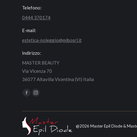
Telefono:
0444 370174
E-mail:
estetica-noleggio@mibosrl.it
Indirizzo:
MASTER BEAUTY
Via Vicenza 70
36077 Altavilla Vicentina (VI) Italia
Find us on:
Facebook
Instagram
page
page
opens
opens
in
in
@2026 Master Epil Diode & Maste
new
new
window
window