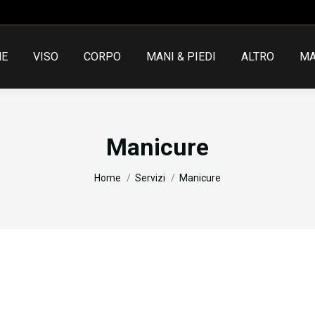
NE
VISO
CORPO
MANI & PIEDI
ALTRO
MA
Manicure
You are here:
Home
Servizi
Manicure