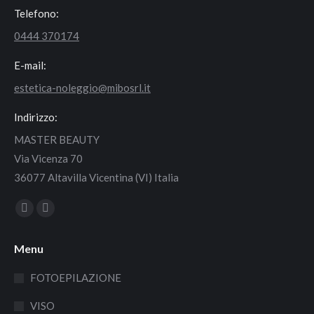
Telefono:
0444 370174
E-mail:
estetica-noleggio@mibosrl.it
Indirizzo:
MASTER BEAUTY
Via Vicenza 70
36077 Altavilla Vicentina (VI) Italia
Find us on:
Facebook
Instagram
page
page
Menu
opens
opens
in
in
FOTOEPILAZIONE
new
new
VISO
window
window