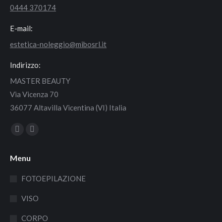
0444 370174
E-mail:
estetica-noleggio@mibosrl.it
Indirizzo:
MASTER BEAUTY
Via Vicenza 70
36077 Altavilla Vicentina (VI) Italia
Find us on:
Facebook
Instagram
page
page
Menu
opens
opens
in
in
FOTOEPILAZIONE
new
new
VISO
window
window
CORPO