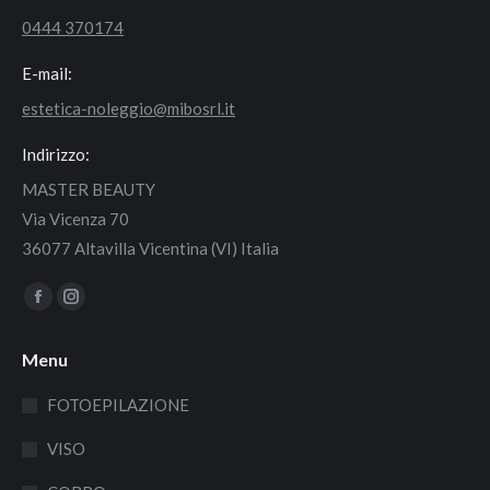
0444 370174
E-mail:
estetica-noleggio@mibosrl.it
Indirizzo:
MASTER BEAUTY
Via Vicenza 70
36077 Altavilla Vicentina (VI) Italia
Find us on:
Facebook
Instagram
page
page
Menu
opens
opens
in
in
FOTOEPILAZIONE
new
new
VISO
window
window