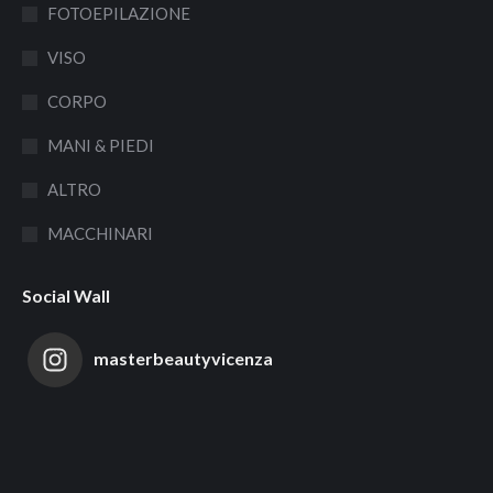
in
in
FOTOEPILAZIONE
new
new
VISO
window
window
CORPO
MANI & PIEDI
ALTRO
MACCHINARI
Social Wall
masterbeautyvicenza