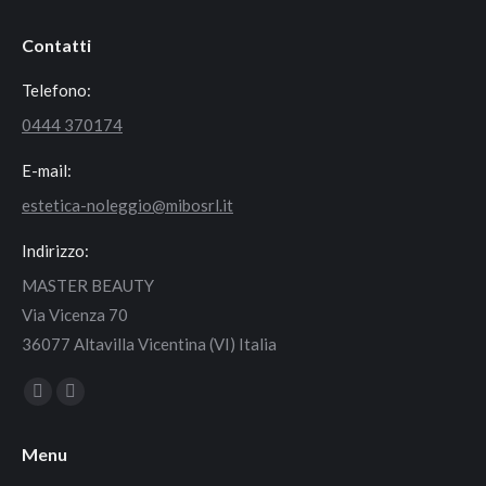
Contatti
Telefono:
0444 370174
E-mail:
estetica-noleggio@mibosrl.it
Indirizzo:
MASTER BEAUTY
Via Vicenza 70
36077 Altavilla Vicentina (VI) Italia
Find us on:
Facebook
Instagram
page
page
Menu
opens
opens